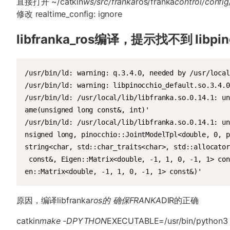
直接打开 ~/catkin
ws/src/franka
ros/franka
control/config
修改 realtime_config: ignore
libfranka_ros编译，提示找不到 libpinoc
/usr/bin/ld: warning: q.3.4.0, needed by /usr/local
/usr/bin/ld: warning: libpinocchio_default.so.3.4.0
/usr/bin/ld: /usr/local/lib/libfranka.so.0.14.1: un
ame(unsigned long const&, int)'

/usr/bin/ld: /usr/local/lib/libfranka.so.0.14.1: un
nsigned long, pinocchio::JointModelTpl<double, 0, p
string<char, std::char_traits<char>, std::allocator
 const&, Eigen::Matrix<double, -1, 1, 0, -1, 1> con
en::Matrix<double, -1, 1, 0, -1, 1> const&)'
原因，编译libfranka
ros的 确保FRANKA
DIR的正确
catkin
make -DPYTHON
EXECUTABLE=/usr/bin/python