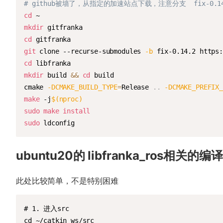
# github被墙了，从指定的加速站点下载，注意分支  fix-0
cd
mkdir
cd
git
 clone --recurse-submodules 
-b
cd
mkdir
 build 
&&
cd
 build

cmake 
-DCMAKE_BUILD_TYPE
=
Release 
..
-DCMAKE_PREFIX_
make
 -j
$(
nproc
)
sudo
make
install
sudo
 ldconfig
ubuntu20的 libfranka_ros相关的编译
此处比较简单，不是特别困难
# 1. 进入src

cd ~/catkin_ws/src
