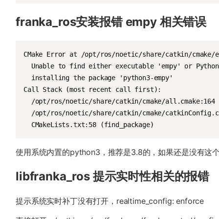
franka_ros安装报错 empy 相关错误
CMake Error at /opt/ros/noetic/share/catkin/cmake/e
  Unable to find either executable 'empy' or Python
  installing the package 'python3-empy'

Call Stack (most recent call first):

  /opt/ros/noetic/share/catkin/cmake/all.cmake:164 
  /opt/ros/noetic/share/catkin/cmake/catkinConfig.c
  CMakeLists.txt:58 (find_package)
使用系统内置的python3，推荐是3.8的，如果还是没有这个库，pip
libfranka_ros 提示实时性相关的报错
提示系统实时补丁没有打开，realtime_config: enforce