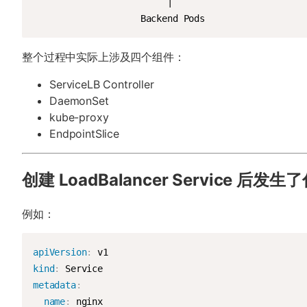
                         |

                    Backend Pods
整个过程中实际上涉及四个组件：
ServiceLB Controller
DaemonSet
kube-proxy
EndpointSlice
创建 LoadBalancer Service 后发
例如：
apiVersion
:
kind
:
metadata
:
name
: