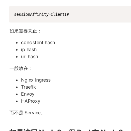
sessionAffinity=ClientIP
如果需要真正：
consistent hash
ip hash
uri hash
一般放在：
Nginx Ingress
Traefik
Envoy
HAProxy
而不是 Service。