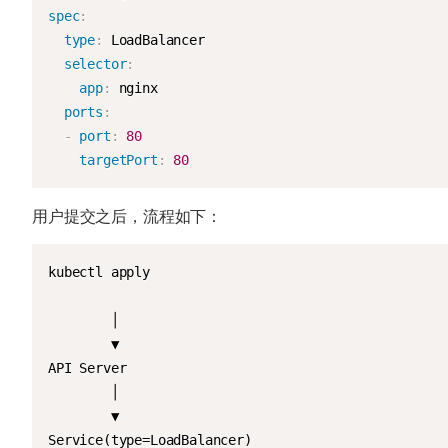
spec
:
type
:
 LoadBalancer

selector
:
app
:
 nginx

ports
:
-
port
:
80
targetPort
:
80
用户提交之后，流程如下：
kubectl apply

        │

        ▼

API Server

        │

        ▼

Service(type=LoadBalancer)
