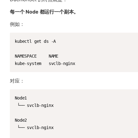
每一个 Node 都运行一个副本。
例如：
kubectl get ds -A

NAMESPACE     NAME

kube-system   svclb-nginx
对应：
Node1

 └── svclb-nginx

Node2

 └── svclb-nginx
