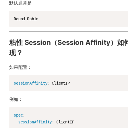
默认通常是：
Round Robin
粘性 Session（Session Affinity）
现？
如果配置：
sessionAffinity
:
 ClientIP
例如：
spec
:
sessionAffinity
:
 ClientIP