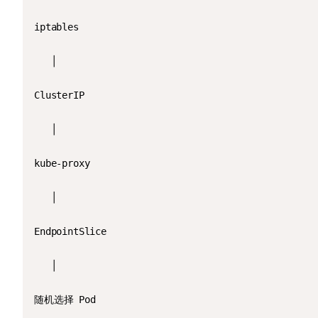
iptables

   │

ClusterIP

   │

kube-proxy

   │

EndpointSlice

   │

随机选择 Pod
