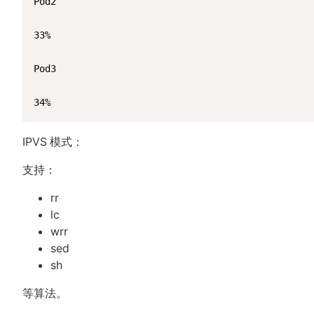
Pod2

33%

Pod3

34%
IPVS 模式：
支持：
rr
lc
wrr
sed
sh
等算法。