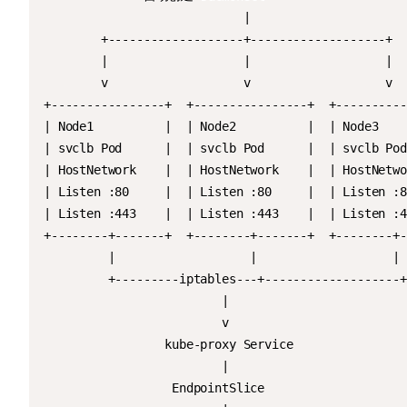
                            |

        +-------------------+-------------------+

        |                   |                   |

        v                   v                   v

+----------------+  +----------------+  +----------
| Node1          |  | Node2          |  | Node3    
| svclb Pod      |  | svclb Pod      |  | svclb Pod
| HostNetwork    |  | HostNetwork    |  | HostNetwo
| Listen :80     |  | Listen :80     |  | Listen :8
| Listen :443    |  | Listen :443    |  | Listen :4
+--------+-------+  +--------+-------+  +--------+-
         |                   |                   |

         +---------iptables---+-------------------+

                         |

                         v

                 kube-proxy Service

                         |

                  EndpointSlice
