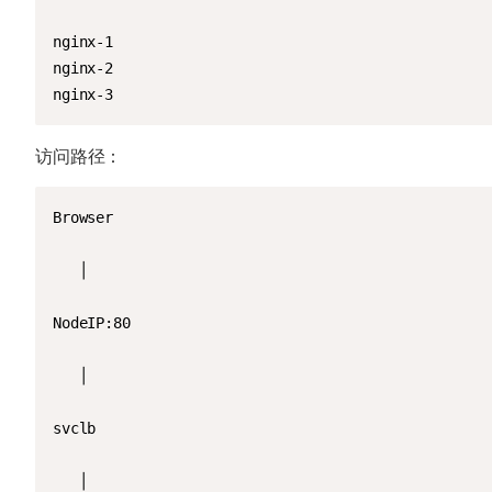
nginx-1

nginx-2

nginx-3
访问路径：
Browser

   │

NodeIP:80

   │

svclb

   │
