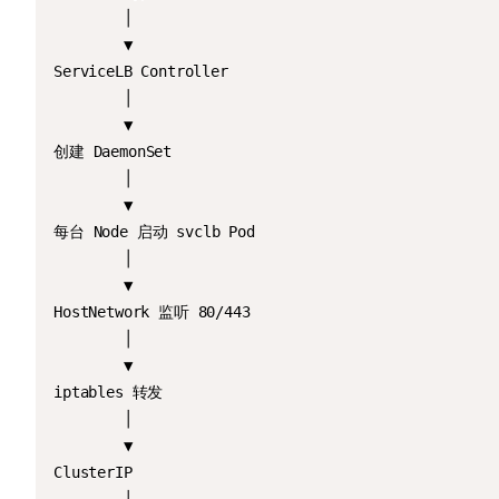
        │

        ▼

ServiceLB Controller

        │

        ▼

创建 DaemonSet

        │

        ▼

每台 Node 启动 svclb Pod

        │

        ▼

HostNetwork 监听 80/443

        │

        ▼

iptables 转发

        │

        ▼

ClusterIP
