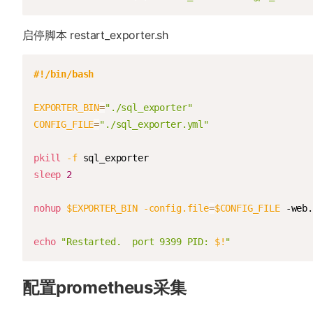
启停脚本 restart_exporter.sh
#!/bin/bash
EXPORTER_BIN
=
"./sql_exporter"
CONFIG_FILE
=
"./sql_exporter.yml"
pkill
-f
sleep
2
nohup
$EXPORTER_BIN
-config.file
=
$CONFIG_FILE
 -web.
echo
"Restarted.  port 9399 PID: 
$!
"
配置prometheus采集