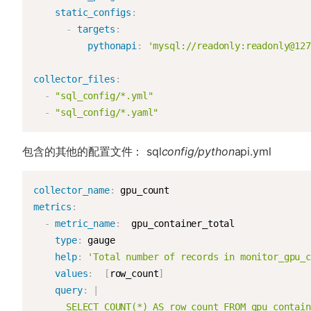
static_configs
:
-
targets
:
pythonapi
:
'mysql://readonly:readonly@127
collector_files
:
-
"sql_config/*.yml"
-
"sql_config/*.yaml"
包含的其他的配置文件： sql
config/python
api.yml
collector_name
:
metrics
:
-
metric_name
:
  gpu_container_total

type
:
 gauge

help
:
'Total number of records in monitor_gpu_c
values
:
[
row_count
]
query
:
|
      SELECT COUNT(*) AS row_count FROM gpu_contain