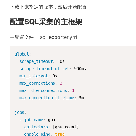
下载下来指定的版本，然后开始配置：
配置SQL采集的主框架
主配置文件： sql_exporter.yml
global
:
scrape_timeout
:
 10s

scrape_timeout_offset
:
 500ms

min_interval
:
 0s

max_connections
:
3
max_idle_connections
:
3
max_connection_lifetime
:
 5m

jobs
:
-
job_name
:
 gpu

collectors
:
[
gpu_count
]
enable_ping
:
true