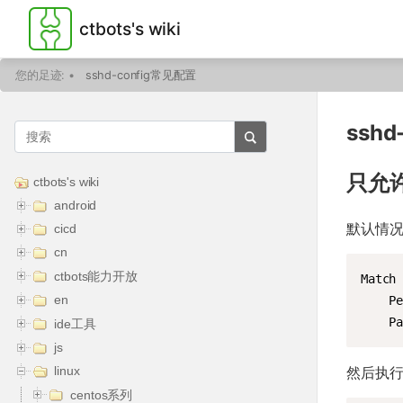
ctbots's wiki
您的足迹:
•
sshd-config常见配置
sshd
只允
ctbots's wiki
android
默认情况下
cicd
cn
ctbots能力开放
Match
en
    P
    P
ide工具
js
linux
然后执
centos系列