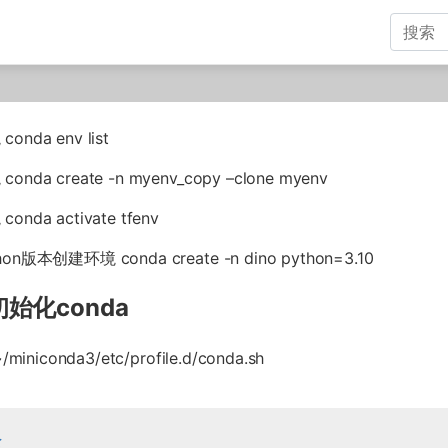
onda env list
nda create -n myenv_copy –clone myenv
nda activate tfenv
on版本创建环境 conda create -n dino python=3.10
始化conda
/miniconda3/etc/profile.d/conda.sh
论