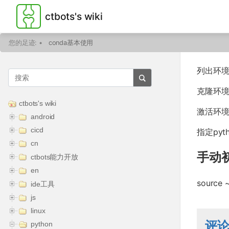
ctbots's wiki
您的足迹:
•
conda基本使用
列出环境 c
克隆环境 co
ctbots's wiki
激活环境 co
android
cicd
指定pyth
cn
手动初
ctbots能力开放
en
source ~
ide工具
js
linux
评
python