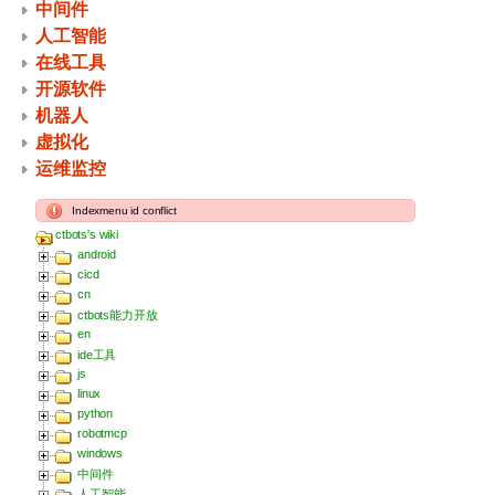
中间件
人工智能
在线工具
开源软件
机器人
虚拟化
运维监控
Indexmenu id conflict
ctbots's wiki
android
cicd
cn
ctbots能力开放
en
ide工具
js
linux
python
robotmcp
windows
中间件
人工智能