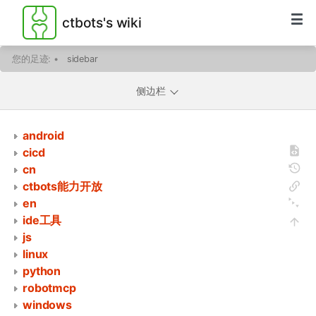
ctbots's wiki
您的足迹:
•
sidebar
侧边栏
android
cicd
cn
ctbots能力开放
en
ide工具
js
linux
python
robotmcp
windows