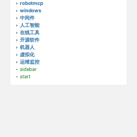
robotmcp
windows
中间件
人工智能
在线工具
开源软件
机器人
虚拟化
运维监控
sidebar
start