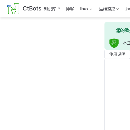
跳
CtBots
知识库
博客
linux
运维监控
ja
至
主
要
您的数
內
容
本工
使用说明